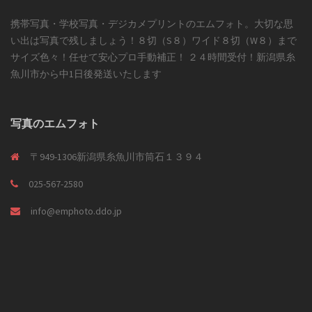
携帯写真・学校写真・デジカメプリントのエムフォト。大切な思
い出は写真で残しましょう！８切（S８）ワイド８切（W８）まで
サイズ色々！任せて安心プロ手動補正！ ２４時間受付！新潟県糸
魚川市から中1日後発送いたします
写真のエムフォト
〒949-1306新潟県糸魚川市筒石１３９４
025-567-2580
info@emphoto.ddo.jp