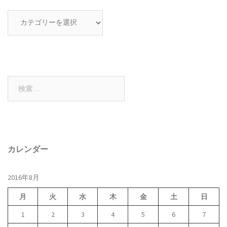
カ
テ
ゴ
リ
ー
検
索:
カレンダー
2016年8月
月
火
水
木
金
土
日
1
2
3
4
5
6
7