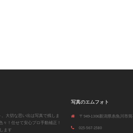
写真のエムフォト
ト。大切な思い出は写真で残しま
〒949-1306新潟県糸魚川
色々！任せて安心プロ手動補正！
025-567-2580
します