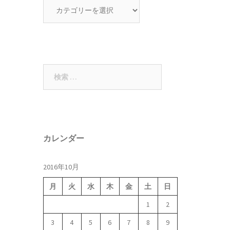
カ
テ
ゴ
リ
ー
検
索:
カレンダー
2016年10月
月
火
水
木
金
土
日
1
2
3
4
5
6
7
8
9