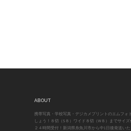
ABOUT
携帯写真・学校写真・デジカメプリントのエムフォ
しょう！８切（S８）ワイド８切（W８）までサイズ
２４時間受付！新潟県糸魚川市から中1日後発送いた