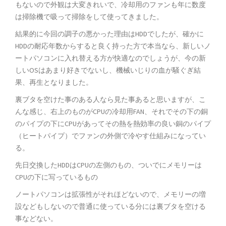
もないので外観は大変きれいで、冷却用のファンも年に数度
は掃除機で吸って掃除をして使ってきました。
結果的に今回の調子の悪かった理由はHDDでしたが、確かに
HDDの耐応年数からすると良く持った方で本当なら、新しいノ
ートパソコンに入れ替える方が快適なのでしょうが、今の新
しいOSはあまり好きでないし、機械いじりの血が騒ぐぎ結
果、再生となりました。
裏ブタを空けた事のある人なら見た事あると思いますが、こ
んな感じ、右上のものがCPUの冷却用FAN、それでその下の銅
のパイプの下にCPUがあってその熱を熱効率の良い銅のパイプ
（ヒートパイプ）でファンの外側で冷やす仕組みになってい
る。
先日交換したHDDはCPUの左側のもの、ついでにメモリーは
CPUの下に写っているもの
ノートパソコンは拡張性がそれほどないので、メモリーの増
設などもしないので普通に使っている分には裏ブタを空ける
事などない。