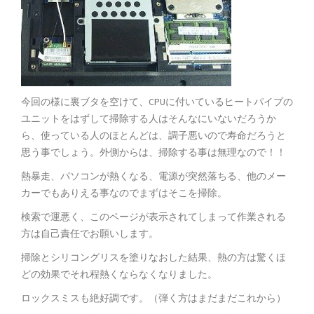
今回の様に裏ブタを空けて、CPUに付いているヒートパイプの
ユニットをはずして掃除する人はそんなにいないだろうか
ら、使っている人のほとんどは、調子悪いので寿命だろうと
思う事でしょう。外側からは、掃除する事は無理なので！！
熱暴走、パソコンが熱くなる、電源が突然落ちる、他のメー
カーでもありえる事なのでまずはそこを掃除。
検索で運悪く、このページが表示されてしまって作業される
方は自己責任でお願いします。
掃除とシリコングリスを塗りなおした結果、熱の方は驚くほ
どの効果でそれ程熱くならなくなりました。
ロックスミスも絶好調です。（弾く方はまだまだこれから）