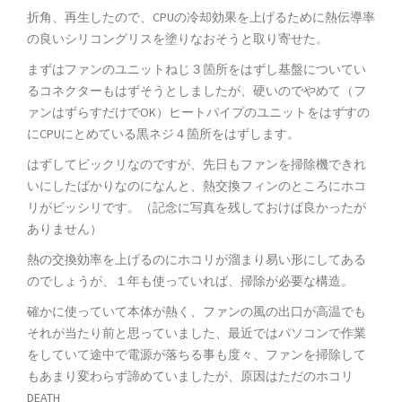
折角、再生したので、CPUの冷却効果を上げるために熱伝導率
の良いシリコングリスを塗りなおそうと取り寄せた。
まずはファンのユニットねじ３箇所をはずし基盤についてい
るコネクターもはずそうとしましたが、硬いのでやめて（フ
ァンはずらすだけでOK）ヒートパイプのユニットをはずすの
にCPUにとめている黒ネジ４箇所をはずします。
はずしてビックリなのですが、先日もファンを掃除機できれ
いにしたばかりなのになんと、熱交換フィンのところにホコ
リがビッシリです。（記念に写真を残しておけば良かったが
ありません）
熱の交換効率を上げるのにホコリが溜まり易い形にしてある
のでしょうが、１年も使っていれば、掃除が必要な構造。
確かに使っていて本体が熱く、ファンの風の出口が高温でも
それが当たり前と思っていました、最近ではパソコンで作業
をしていて途中で電源が落ちる事も度々、ファンを掃除して
もあまり変わらず諦めていましたが、原因はただのホコリ
DEATH