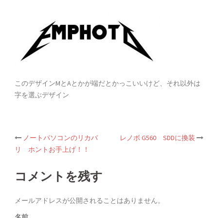
このデザインMとAとかが端だとかっこいいけど、それ以外は
字を選ぶデザイン
ノートパソコンのリカバ
レノボ G560 SDDに換装
Post
リ ホントお手上げ！！
navigation
コメントを残す
メールアドレスが公開されることはありません。
名前