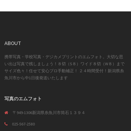
ABOUT
携帯写真・学校写真・デジカメプリントのエムフォト。大切な思
い出は写真で残しましょう！８切（S８）ワイド８切（W８）まで
サイズ色々！任せて安心プロ手動補正！ ２４時間受付！新潟県糸
魚川市から中1日後発送いたします
写真のエムフォト
〒949-1306新潟県糸魚川市筒石１３９４
025-567-2580