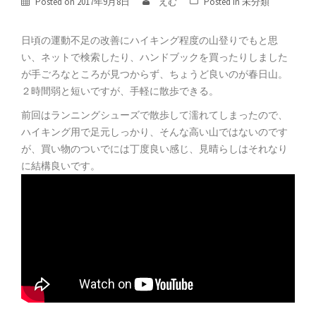
Posted on
2017年9月8日
えむ
Posted in
未分類
日頃の運動不足の改善にハイキング程度の山登りでもと思
い、ネットで検索したり、ハンドブックを買ったりしました
が手ごろなところが見つからず、ちょうど良いのが春日山。
２時間弱と短いですが、手軽に散歩できる。
前回はランニングシューズで散歩して濡れてしまったので、
ハイキング用で足元しっかり、そんな高い山ではないのです
が、買い物のついでには丁度良い感じ、見晴らしはそれなり
に結構良いです。