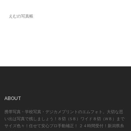
えむの写真帳
ABOUT
携帯写真・学校写真・デジカメプリントのエムフォト。大切な思
い出は写真で残しましょう！８切（S８）ワイド８切（W８）まで
サイズ色々！任せて安心プロ手動補正！ ２４時間受付！新潟県糸