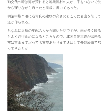
勤交代の時は海が荒れると地元漁村の人が、手をつないで波
から守りながら通ったと看板に書いてあった。
明治中期？頃に右写真の建物の高さのところに岩山を削って
道が作られる。
ちなみに近所の年配の人から聞いた話ですが、雨が多く降る
とよく通行止めになるところなので、北陸自動車道が出来る
前は富山まで戻って名古屋あたりまで迂回して長野経由で帰
ってきたとか！