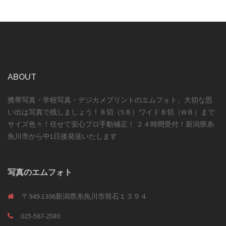
ABOUT
携帯写真・学校写真・デジカメプリントのエムフォト。大切な思
い出は写真で残しましょう！８切（S８）ワイド８切（W８）まで
サイズ色々！任せて安心プロ手動補正！ ２４時間受付！新潟県糸
魚川市から中1日後発送いたします
写真のエムフォト
〒949-1306新潟県糸魚川市筒石１３９４
025-567-2580