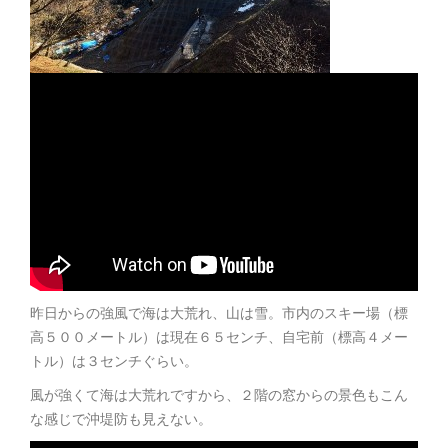
昨日からの強風で海は大荒れ、山は雪。市内のスキー場（標
高５００メートル）は現在６５センチ、自宅前（標高４メー
トル）は３センチぐらい。
風が強くて海は大荒れですから、２階の窓からの景色もこん
な感じで沖堤防も見えない。