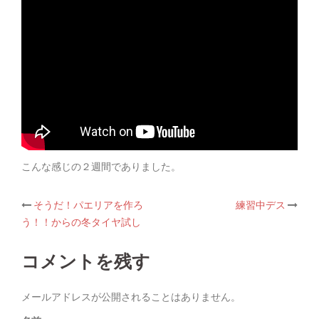
こんな感じの２週間でありました。
そうだ！パエリアを作ろ
練習中デス
Post
う！！からの冬タイヤ試し
navigation
コメントを残す
メールアドレスが公開されることはありません。