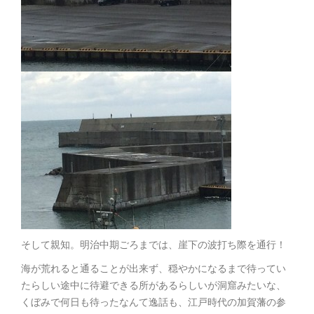
そして親知。明治中期ごろまでは、崖下の波打ち際を通行！
海が荒れると通ることが出来ず、穏やかになるまで待ってい
たらしい途中に待避できる所があるらしいが洞窟みたいな、
くぼみで何日も待ったなんて逸話も、江戸時代の加賀藩の参