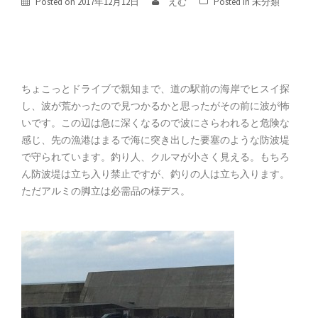
Posted on
2017年12月12日
えむ
Posted in
未分類
ちょこっとドライブで親知まで、道の駅前の海岸でヒスイ探
し、波が荒かったので見つかるかと思ったがその前に波が怖
いです。この辺は急に深くなるので波にさらわれると危険な
感じ、先の漁港はまるで海に突き出した要塞のような防波堤
で守られています。釣り人、クルマが小さく見える。もちろ
ん防波堤は立ち入り禁止ですが、釣りの人は立ち入ります。
ただアルミの脚立は必需品の様デス。