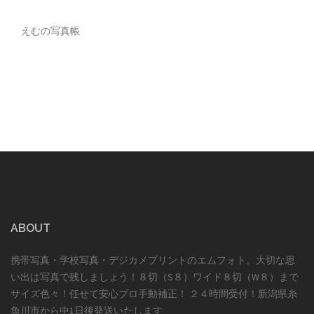
えむの写真帳
ABOUT
携帯写真・学校写真・デジカメプリントのエムフォト。大切な思
い出は写真で残しましょう！８切（S８）ワイド８切（W８）まで
サイズ色々！任せて安心プロ手動補正！ ２４時間受付！新潟県糸
魚川市から中1日後発送いたします