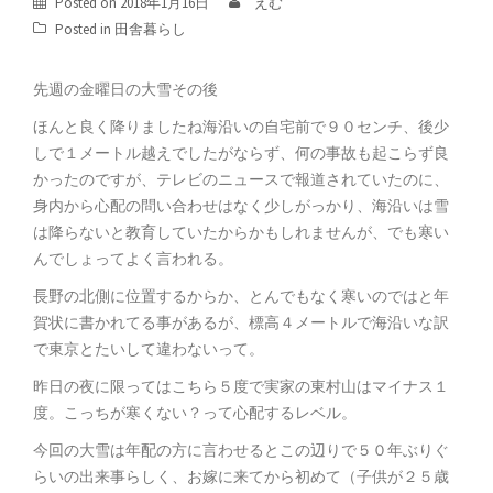
Posted on
2018年1月16日
えむ
Posted in
田舎暮らし
先週の金曜日の大雪その後
ほんと良く降りましたね海沿いの自宅前で９０センチ、後少
しで１メートル越えでしたがならず、何の事故も起こらず良
かったのですが、テレビのニュースで報道されていたのに、
身内から心配の問い合わせはなく少しがっかり、海沿いは雪
は降らないと教育していたからかもしれませんが、でも寒い
んでしょってよく言われる。
長野の北側に位置するからか、とんでもなく寒いのではと年
賀状に書かれてる事があるが、標高４メートルで海沿いな訳
で東京とたいして違わないって。
昨日の夜に限ってはこちら５度で実家の東村山はマイナス１
度。こっちが寒くない？って心配するレベル。
今回の大雪は年配の方に言わせるとこの辺りで５０年ぶりぐ
らいの出来事らしく、お嫁に来てから初めて（子供が２５歳