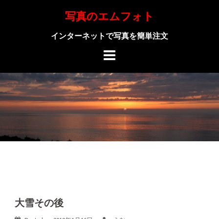
Skip
写真のエムフォト
to
content
インターネットで写真を簡単注文
大雪その後