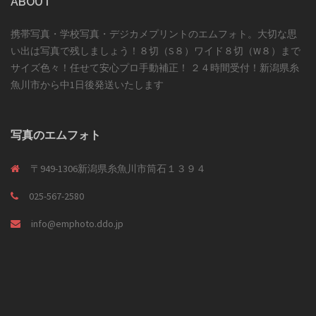
ABOUT
携帯写真・学校写真・デジカメプリントのエムフォト。大切な思
い出は写真で残しましょう！８切（S８）ワイド８切（W８）まで
サイズ色々！任せて安心プロ手動補正！ ２４時間受付！新潟県糸
魚川市から中1日後発送いたします
写真のエムフォト
〒949-1306新潟県糸魚川市筒石１３９４
025-567-2580
info@emphoto.ddo.jp