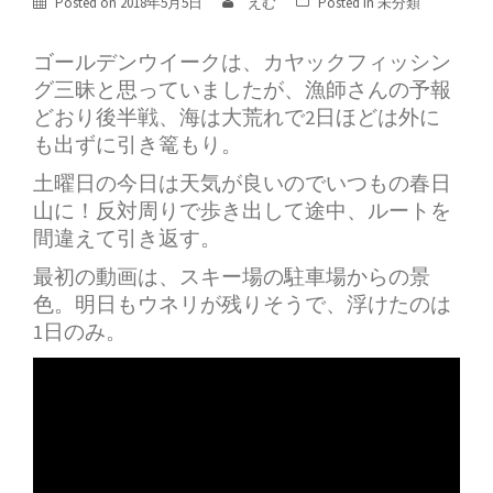
Posted on
2018年5月5日
えむ
Posted in
未分類
ゴールデンウイークは、カヤックフィッシン
グ三昧と思っていましたが、漁師さんの予報
どおり後半戦、海は大荒れで2日ほどは外に
も出ずに引き篭もり。
土曜日の今日は天気が良いのでいつもの春日
山に！反対周りで歩き出して途中、ルートを
間違えて引き返す。
最初の動画は、スキー場の駐車場からの景
色。明日もウネリが残りそうで、浮けたのは
1日のみ。