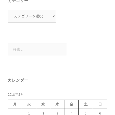
カテゴリー
カ
テ
ゴ
リ
ー
検
索:
カレンダー
2018年5月
月
火
水
木
金
土
日
1
2
3
4
5
6