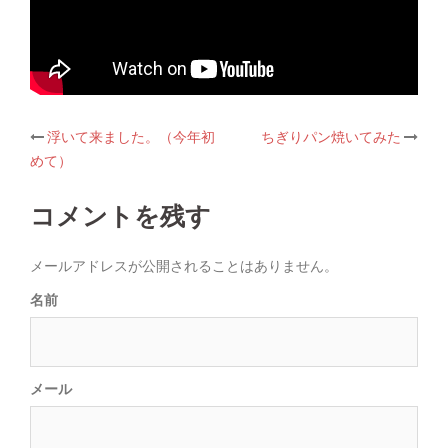
浮いて来ました。（今年初
ちぎりパン焼いてみた
Post
めて）
navigation
コメントを残す
メールアドレスが公開されることはありません。
名前
メール