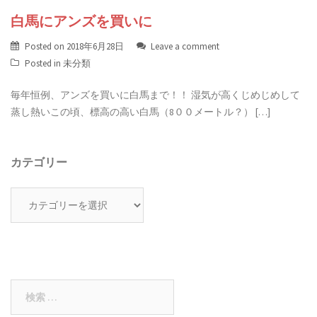
白馬にアンズを買いに
Posted on
2018年6月28日
Leave a comment
Posted in
未分類
毎年恒例、アンズを買いに白馬まで！！ 湿気が高くじめじめして
蒸し熱いこの頃、標高の高い白馬（8００メートル？） […]
カテゴリー
カ
テ
ゴ
リ
ー
検
索: