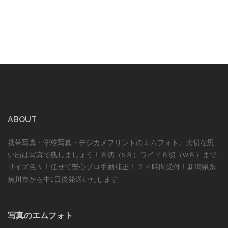
ABOUT
携帯写真・学校写真・デジカメプリントのエムフォト。大切な思
い出は写真で残しましょう！８切（S８）ワイド８切（W８）まで
サイズ色々！任せて安心プロ手動補正！ ２４時間受付！新潟県糸
魚川市から中1日後発送いたします
写真のエムフォト