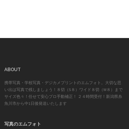
ABOUT
携帯写真・学校写真・デジカメプリントのエムフォト。大切な思
い出は写真で残しましょう！８切（S８）ワイド８切（W８）まで
サイズ色々！任せて安心プロ手動補正！ ２４時間受付！新潟県糸
魚川市から中1日後発送いたします
写真のエムフォト