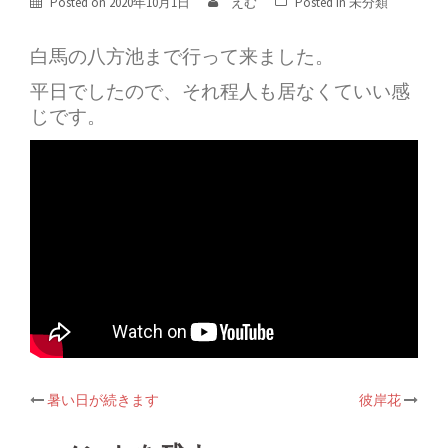
Posted on
2020年10月1日
えむ
Posted in
未分類
白馬の八方池まで行って来ました。
平日でしたので、それ程人も居なくていい感
じです。
暑い日が続きます
彼岸花
Post