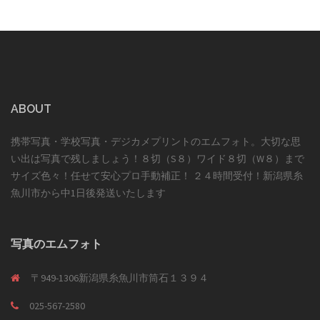
ABOUT
携帯写真・学校写真・デジカメプリントのエムフォト。大切な思
い出は写真で残しましょう！８切（S８）ワイド８切（W８）まで
サイズ色々！任せて安心プロ手動補正！ ２４時間受付！新潟県糸
魚川市から中1日後発送いたします
写真のエムフォト
〒949-1306新潟県糸魚川市筒石１３９４
025-567-2580