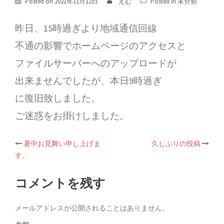
Posted on
2021年11月12日
えむ
Posted in
未分類
昨日、15時過ぎより地域通信回線
不通の影響で
ホームページのアクセス
と
ファイルサーバーへのアップロードが
出来ませんでしたが、
本日9時過ぎ
に復旧致しました。
ご迷惑をお掛けしました。
暑中お見舞い申し上げま
久しぶりの投稿
Post
す。
navigation
コメントを残す
メールアドレスが公開されることはありません。