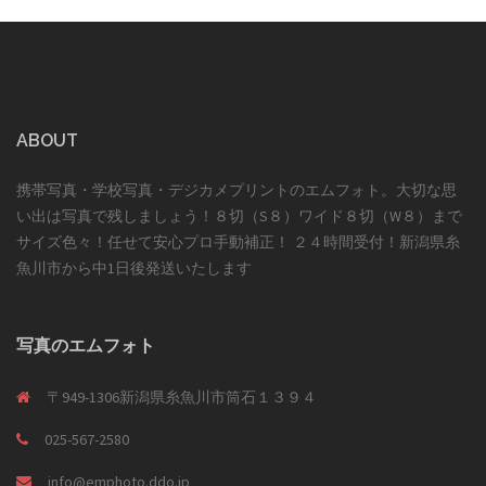
ABOUT
携帯写真・学校写真・デジカメプリントのエムフォト。大切な思
い出は写真で残しましょう！８切（S８）ワイド８切（W８）まで
サイズ色々！任せて安心プロ手動補正！ ２４時間受付！新潟県糸
魚川市から中1日後発送いたします
写真のエムフォト
〒949-1306新潟県糸魚川市筒石１３９４
025-567-2580
info@emphoto.ddo.jp