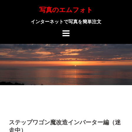
Skip
写真のエムフォト
to
content
インターネットで写真を簡単注文
ステップワゴン魔改造インバーター編（迷
走中）