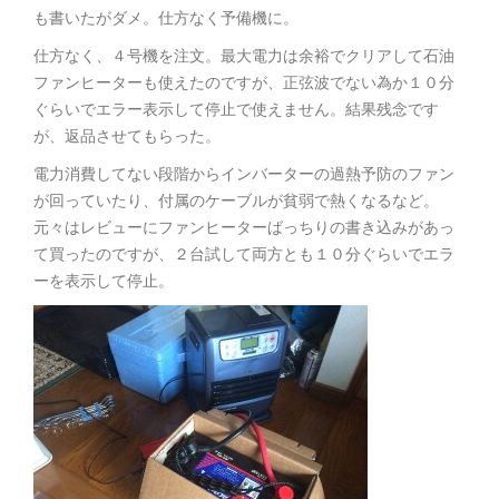
も書いたがダメ。仕方なく予備機に。
仕方なく、４号機を注文。最大電力は余裕でクリアして石油
ファンヒーターも使えたのですが、正弦波でない為か１０分
ぐらいでエラー表示して停止で使えません。結果残念です
が、返品させてもらった。
電力消費してない段階からインバーターの過熱予防のファン
が回っていたり、付属のケーブルが貧弱で熱くなるなど。
元々はレビューにファンヒーターばっちりの書き込みがあっ
て買ったのですが、２台試して両方とも１０分ぐらいでエラ
ーを表示して停止。