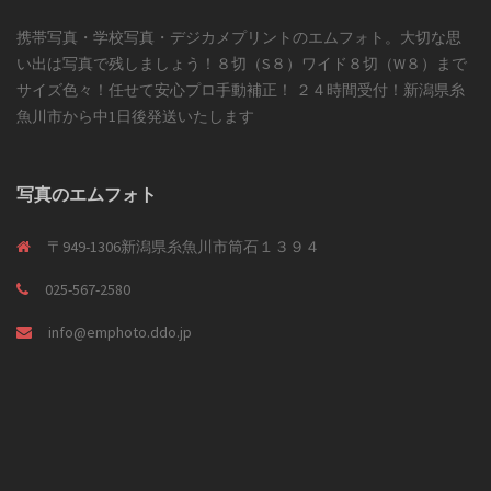
携帯写真・学校写真・デジカメプリントのエムフォト。大切な思
い出は写真で残しましょう！８切（S８）ワイド８切（W８）まで
サイズ色々！任せて安心プロ手動補正！ ２４時間受付！新潟県糸
魚川市から中1日後発送いたします
写真のエムフォト
〒949-1306新潟県糸魚川市筒石１３９４
025-567-2580
info@emphoto.ddo.jp