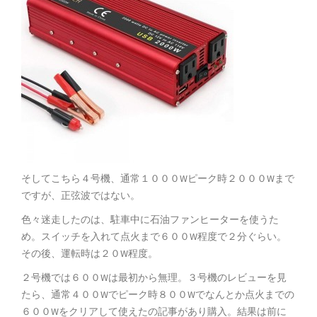
そしてこちら４号機、通常１０００Wピーク時２０００Wまで
ですが、正弦波ではない。
色々迷走したのは、駐車中に石油ファンヒーターを使うた
め。スイッチを入れて点火まで６００W程度で２分ぐらい。
その後、運転時は２０W程度。
２号機では６００Wは最初から無理。３号機のレビューを見
たら、通常４００Wでピーク時８００Wでなんとか点火までの
６００Wをクリアして使えたの記事があり購入。結果は前に