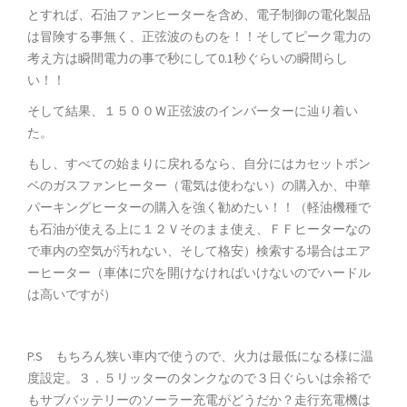
とすれば、石油ファンヒーターを含め、電子制御の電化製品
は冒険する事無く、正弦波のものを！！そしてピーク電力の
考え方は瞬間電力の事で秒にして0.1秒ぐらいの瞬間らし
い！！
そして結果、１５００Ｗ正弦波のインバーターに辿り着い
た。
もし、すべての始まりに戻れるなら、自分にはカセットボン
ベのガスファンヒーター（電気は使わない）の購入か、中華
パーキングヒーターの購入を強く勧めたい！！（軽油機種で
も石油が使える上に１２Ｖそのまま使え、ＦＦヒーターなの
で車内の空気が汚れない、そして格安）検索する場合はエア
ーヒーター（車体に穴を開けなければいけないのでハードル
は高いですが）
P.S もちろん狭い車内で使うので、火力は最低になる様に温
度設定。３．５リッターのタンクなので３日ぐらいは余裕で
もサブバッテリーのソーラー充電がどうだか？走行充電機は