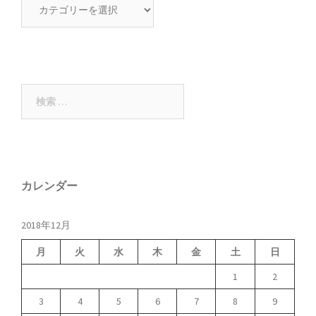
カ
テ
ゴ
リ
ー
検
索:
カレンダー
2018年12月
月
火
水
木
金
土
日
1
2
3
4
5
6
7
8
9