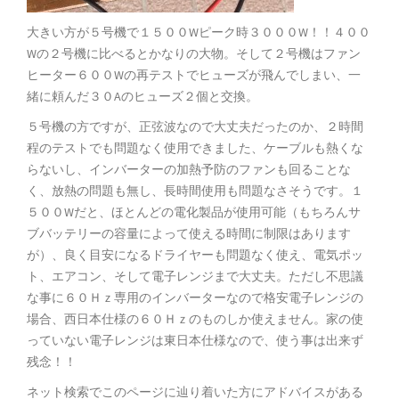
大きい方が５号機で１５００Wピーク時３０００W！！４００
Wの２号機に比べるとかなりの大物。そして２号機はファン
ヒーター６００Wの再テストでヒューズが飛んでしまい、一
緒に頼んだ３０Aのヒューズ２個と交換。
５号機の方ですが、正弦波なので大丈夫だったのか、２時間
程のテストでも問題なく使用できました、ケーブルも熱くな
らないし、インバーターの加熱予防のファンも回ることな
く、放熱の問題も無し、長時間使用も問題なさそうです。１
５００Wだと、ほとんどの電化製品が使用可能（もちろんサ
ブバッテリーの容量によって使える時間に制限はあります
が）、良く目安になるドライヤーも問題なく使え、電気ポッ
ト、エアコン、そして電子レンジまで大丈夫。ただし不思議
な事に６０Ｈｚ専用のインバーターなので格安電子レンジの
場合、西日本仕様の６０Ｈｚのものしか使えません。家の使
っていない電子レンジは東日本仕様なので、使う事は出来ず
残念！！
ネット検索でこのページに辿り着いた方にアドバイスがある