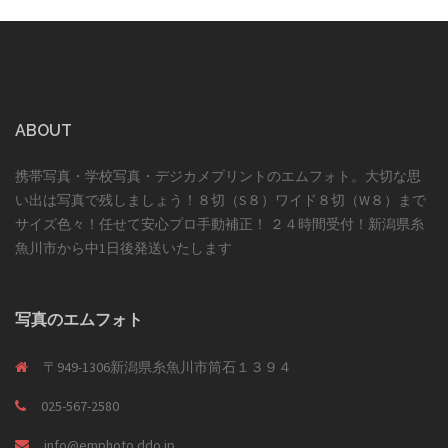
ABOUT
携帯写真・学校写真・デジカメプリントのエムフォト。大切な思
い出は写真で残しましょう！８切（S８）ワイド８切（W８）まで
サイズ色々！任せて安心プロ手動補正！ ２４時間受付！新潟県糸
魚川市から中1日後発送いたします
写真のエムフォト
〒949-1306新潟県糸魚川市筒石１３９４
025-567-2580
info@emphoto.ddo.jp