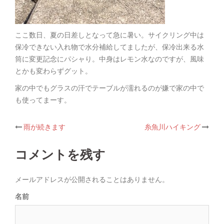
ここ数日、夏の日差しとなって急に暑い。サイクリング中は
保冷できない入れ物で水分補給してましたが、保冷出来る水
筒に変更記念にパシャり。中身はレモン水なのですが、風味
とかも変わらずグット。
家の中でもグラスの汗でテーブルが濡れるのが嫌で家の中で
も使ってまーす。
雨が続きます
糸魚川ハイキング
Post
コメントを残す
navigation
メールアドレスが公開されることはありません。
名前