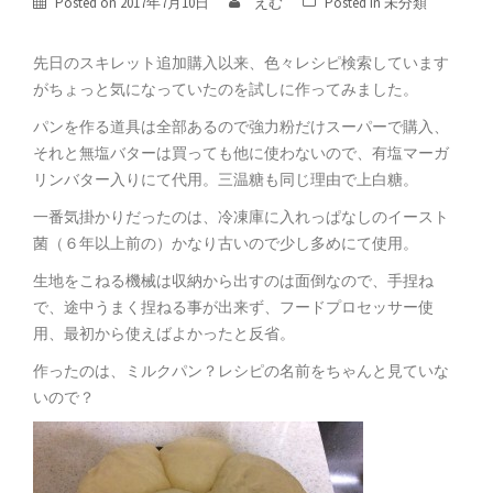
Posted on
2017年7月10日
えむ
Posted in
未分類
先日のスキレット追加購入以来、色々レシピ検索しています
がちょっと気になっていたのを試しに作ってみました。
パンを作る道具は全部あるので強力粉だけスーパーで購入、
それと無塩バターは買っても他に使わないので、有塩マーガ
リンバター入りにて代用。三温糖も同じ理由で上白糖。
一番気掛かりだったのは、冷凍庫に入れっぱなしのイースト
菌（６年以上前の）かなり古いので少し多めにて使用。
生地をこねる機械は収納から出すのは面倒なので、手捏ね
で、途中うまく捏ねる事が出来ず、フードプロセッサー使
用、最初から使えばよかったと反省。
作ったのは、ミルクパン？レシピの名前をちゃんと見ていな
いので？